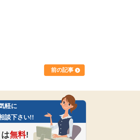
前の記事
気軽に
相談下さい!!
は
無料
!