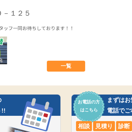
０－１２５
タッフ一同お待ちしております！！
一覧
の
まずはお
お電話の方
!!
はこちら
電話でご
相談
見積り
診断