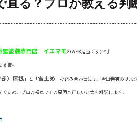
で直る？プロが教える判
外壁塗装専門店 イエマモ
のWEB担当です(^^♪
もる雪。
ぶき）屋根
雪止め
」と「
」の組み合わせには、雪国特有のリス
防ぐため、プロの視点でその原因と正しい対策を解説します。
怖