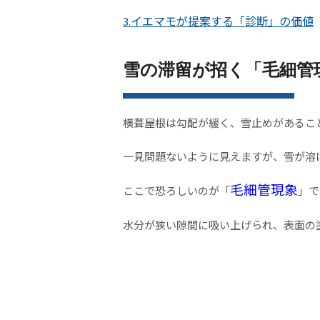
イエマモが提案する「診断」の価値
3.
雪の滞留が招く「毛細管
横葺屋根は勾配が緩く、雪止めがあるこ
一見問題ないように見えますが、雪が溶
毛細管現象
ここで恐ろしいのが「
」で
水分が狭い隙間に吸い上げられ、表面の