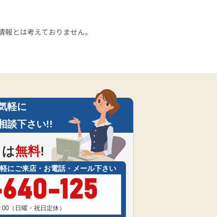
情報とは考えておりません。
気軽に
相談下さい!!
は
無料
!
軽にご来店・お電話・メール下さい
-640-125
17:00（日曜・祝日定休）