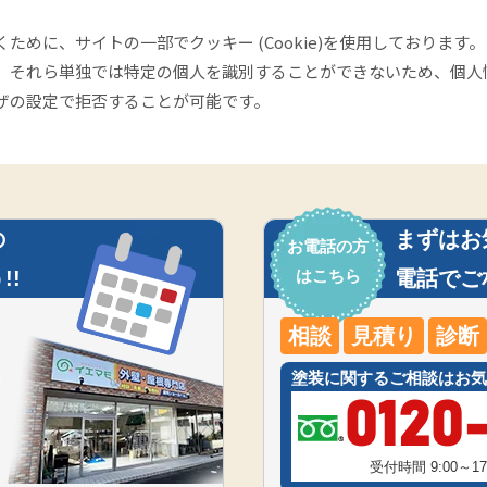
めに、サイトの一部でクッキー (Cookie)を使用しております。
は、それら単独では特定の個人を識別することができないため、個人
ザの設定で拒否することが可能です。
の
まずはお
お電話の方
!!
はこちら
電話でご
相談
見積り
診断
塗装に関するご相談はお気
0120
受付時間 9:00～