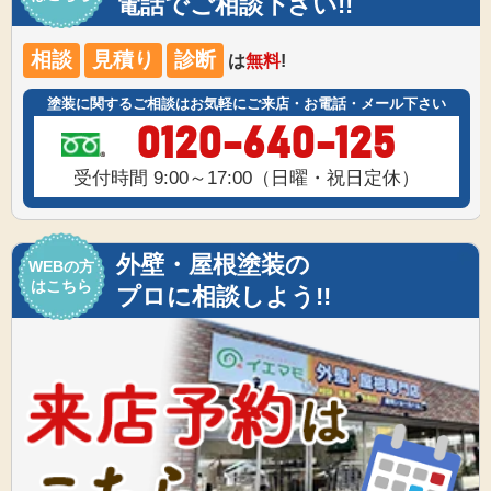
電話でご相談下さい!!
相談
見積り
診断
は
無料
!
塗装に関するご相談はお気軽にご来店・お電話・メール下さい
0120-640-125
受付時間 9:00～17:00（日曜・祝日定休）
外壁・屋根塗装の
WEBの方
はこちら
プロに相談しよう!!