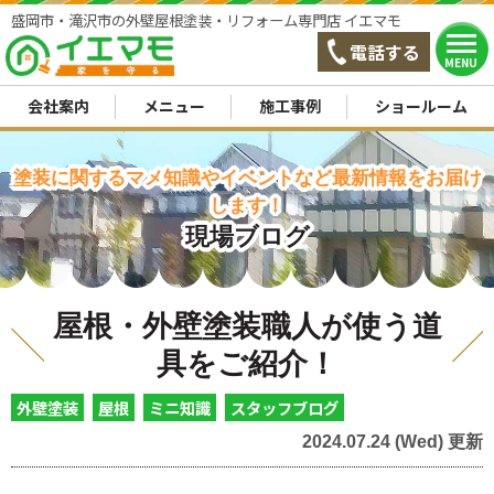
盛岡市・滝沢市の外壁屋根塗装・リフォーム専門店 イエマモ
電話する
MENU
会社案内
メニュー
施工事例
ショールーム
塗装に関するマメ知識やイベントなど最新情報をお届け
します！
現場ブログ
屋根・外壁塗装職人が使う道
具をご紹介！
外壁塗装
屋根
ミニ知識
スタッフブログ
2024.07.24 (Wed) 更新