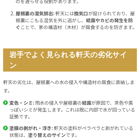
のを遅らせる役割があります。
屋根裏の湿気排出:
軒天には
換気口
が設けられており、屋
根裏にこもる湿気を外に逃がし、
結露やカビの発生を防
ぐ
ことで、家の構造材（木材）が腐食するのを防ぎます。
岩手でよく見られる軒天の劣化サイ
ン
軒天の劣化は、屋根裏への水の侵入や構造材の腐食に直結しま
す。
変色・シミ:
雨水の侵入や屋根裏の
結露
が原因で、茶色や黒
っぽいシミが発生します。これは既に内部で水が回っている
証拠です。
塗膜の剥がれ・浮き:
軒天の塗料がペラペラと剥がれている
状態は、
塗り替えのサイン
です。