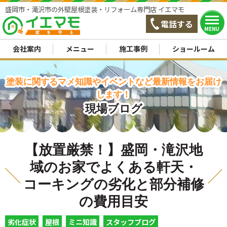
盛岡市・滝沢市の外壁屋根塗装・リフォーム専門店 イエマモ
電話する
MENU
会社案内
メニュー
施工事例
ショールーム
塗装に関するマメ知識やイベントなど最新情報をお届け
します！
現場ブログ
【放置厳禁！】盛岡・滝沢地
域のお家でよくある軒天・
コーキングの劣化と部分補修
の費用目安
劣化症状
屋根
ミニ知識
スタッフブログ