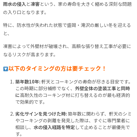
雨水の侵入
と
凍害
という、家の寿命を大きく縮める深刻な問題
の入り口となります。
特に、防水性が失われた状態で盛岡・滝沢の厳しい冬を迎える
と、
凍害によって外壁材が破壊され、高額な張り替え工事が必要に
なるリスクが高まります。
以下のタイミングの方は要チェック！
築年数10年:
軒天とコーキングの寿命が尽きる目安です。
この時期に部分補修でなく、
外壁全体の塗装工事と同時
に
高耐久性のコーキング材に打ち替えるのが最も経済的
で効果的です。
劣化サインを見つけた時:
築年数に関わらず、軒天のシミ
やコーキングの剥離を発見した際は、すぐに専門業者に
相談し、
水の侵入経路を特定
して止めることが最優先で
す。