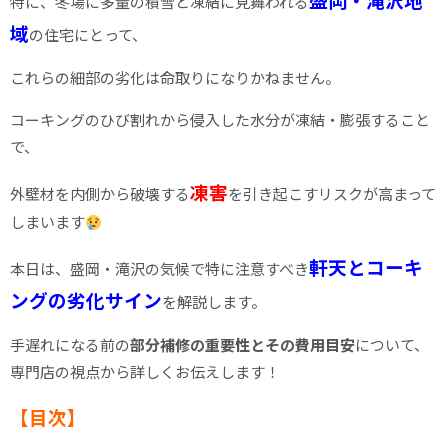
特に、冬場に多量の積雪と凍結に見舞われる
域
の住宅にとって、
これらの細部の劣化は命取りになりかねません。
コーキングのひび割れから侵入した水分が凍結・膨張すること
で、
凍害
外壁材を内側から破壊する
を引き起こすリスクが高まって
しまいます
軒天とコーキ
本日は、盛岡・滝沢の気候で特に注意すべき
ングの劣化サイン
を解説します。
手遅れになる前の
部分補修の重要性とその費用目安
について、
専門店の視点から詳しくお伝えします！
【目次】