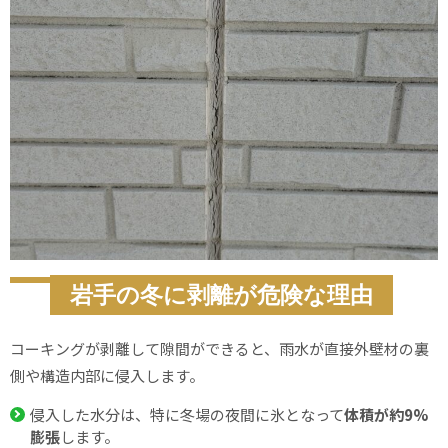
岩手の冬に剥離が危険な理由
コーキングが剥離して隙間ができると、雨水が直接外壁材の裏
側や構造内部に侵入します。
侵入した水分は、特に冬場の夜間に氷となって
体積が約9%
膨張
します。