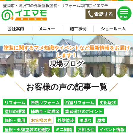
盛岡市・滝沢市の外壁屋根塗装・リフォーム専門店 イエマモ
電話する
MENU
会社案内
メニュー
施工事例
ショールーム
塗装に関するマメ知識やイベントなど最新情報をお届け
します！
現場ブログ
お客様の声の記事一覧
リフォーム
断熱リフォーム
浴室リフォーム
劣化症状
塗料の種類
補助金・助成金
業者選びのポイント
価格・費用
お客様の声
外壁塗装
雨漏り
屋根
屋根・外壁塗装の色選び
ミニ知識
お知らせ
イベント情報