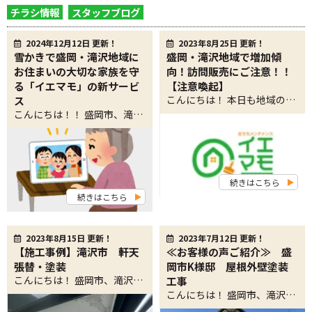
チラシ情報
スタッフブログ
2024年12月12日 更新！
2023年8月25日 更新！
雪かきで盛岡・滝沢地域に
盛岡・滝沢地域で増加傾
お住まいの大切な家族を守
向！訪問販売にご注意！！
る「イエマモ」の新サービ
【注意喚起】
こんにちは！ 本日も地域の皆さまへ、お役立ち情報をお届けします！ 盛岡市、滝沢市地域密着！屋根外壁塗装専門店 イエマモのWEB担当です(^_^)/ 本日は、盛岡・滝沢地域で最近増加傾向にある「訪問販売」について、お話していきます。 お客様からのご相談 先日工事を行った滝沢市のI様。 軒天交換・塗装工事と雪止めネット設置工事を行いました。 I様がイエマモにご相談されたきっかけは、 「突然、塗装会社が訪問してきたから」とのことでした。 「軒天から雨が入っていますよ！」 「軒天をすべて塗装しないと柱が腐ってしまい、何百万もの損害が出てしまいます！！」 さらには 「屋根もひどい状況なので、塗装が必要です！！！」 突然訪問され、こんなことを言われてしまうと、 どなたでも慌ててしまうことでしょう。 弊社の診断結果は 弊社がI様邸を調査した結果、 軒天は表面の塗膜が経年劣化により剥がれていただけ。 屋根はまだ数年は塗装の必要が無いような状況でした。 訪問販売業者の言っているような状況では全く無かったのです。 トラブルについての報告 国民生活センターやリフォーム産業新聞で 下記のようなトラブルの注意喚起や報告がなされております。 訪問販売によるリフォーム工事・点検商法 訪問トラブル、3年で25％増 1000万円の断熱リフォーム詐欺も 悪質な訪問販売によるトラブルが増え続けるこの状況に、 我々も非常に憂慮しております。 盛岡・滝沢にお住まいのみなさま。 ＼悪徳な訪問販売業者には、何卒お気をつけ下さい！！／ 「あれ？？そういえば最近うちにもこんな感じの訪問販売が来たっけ。 本当に工事が必要なのかな？？」 怪しい訪問販売にお心当たりのある方、我々が正しい診断を行います！ ぜひお気軽に弊社へお問合せください(^^)/ 屋根外壁塗装専門店 イエマモは、盛岡市・滝沢市の地域の皆様に貢献してまいります！ 住所： 岩手県盛岡市みたけ３丁目１８－３１ 店舗A 営業時間： ９：００ ～ １７：００（月～土） TEL： ０１２０－６４０－１２５ 地域の皆様のご来店・お問合せを、スタッフ一同お待ちしております！！ 【お問合せ】はこちらをクリック☆ 【施工事例】はこちらをクリック☆ 【お客様の声】はこちらをクリック☆
ス
こんにちは！！ 盛岡市、滝沢市地域密着！屋根外壁塗装・リフォーム専門店 イエマモのWEB担当です。 冬が近づき、盛岡・滝沢地域では雪が日常の一部となります。 美しい雪景色が楽しめる一方で、雪かきは地域住民、特に高齢者にとって大きな負担となります。 そんな中、私たちイエマモでは、新しい雪かきサービスを開始することにしました。 遠方にお住まいの皆さまが、盛岡や滝沢で暮らすご両親を気遣うお気持ちに応えるサービスです。 本日は、高齢者が抱える雪かきの悩みと、イエマモが提供するサービス内容をご紹介します。 【目次】 高齢者にとっての雪かきの現状・リスク イエマモの雪かきサービスの特徴 実際に利用されたお客様の声 最後に 高齢者にとっての雪かきの現状・リスク 雪かきは体力的にも大変な作業であり、高齢者にとっては特に負担が大きいものです。 考えられるリスクは次のとおりです。 転倒によるけが 雪や氷の上での作業は滑りやすく、転倒する危険性が高まります。 心臓や腰への負担 重い雪を何度も持ち上げる作業は、心臓や腰に大きな負担をかけます。特に持病がある場合には命に関わる場合も。 心理的なストレス 積雪が続くと、雪かきを「やらなければ」と感じることで心理的な負担が増します。 遠方にお住まいの息子さんや娘さんも、 「親の体が心配だけど、すぐには助けに行けない」 と感じることが多いのではないでしょうか。 イエマモの雪かきサービスの特徴 私たちのサービスは、雪かきの大変さから高齢者を解放し、 安心して冬を過ごしていただくことを目的としています。 1. 柔軟なプランをご用意 スポット対応プラン 必要なときだけ依頼できるプランです。たとえば、大雪が降った翌日や特定の作業（玄関前、駐車場など）に対応します。 定期訪問プラン 週1回や大雪予報時に事前に訪問し、計画的に雪かきを行います。特に離れた場所にお住まいのご家族におすすめです。 2. 安心のプロの作業 イエマモは長年、外壁や屋根に関する工事を通じて、家屋を守るプロフェッショナルとして地域で信頼を築いてきました。安全で効率的な雪かき方法を熟知しており、大切なご家族の住環境を守ります。 3. リーズナブルな料金設定 スポット対応プラン：作業員2名30分5,000円（税込） または、1回 8,000円（税込）〜 玄関前や駐車場を目安とした作業範囲です。追加作業やお時間のご指定などがある場合は別途料金が発生します。 定期訪問プラン：月額 20,000円（税込）〜 週1回訪問（玄関前と駐車場）の場合の料金です。訪問頻度や範囲によってカスタマイズ可能です。 4. 遠方にお住まいの方でも安心の報告体制 作業後には写真付きの報告をLINEやメールで送付します。 ご両親の住環境がしっかりケアされていることを確認でき、離れていても安心です。 実際に利用されたお客様の声 滝沢市在住のお母様に代わり依頼された盛岡市のH様（40代） 母が一人暮らしで雪かきに困っていましたが、イエマモさんの定期訪問プランのおかげで今年の冬は安心です。写真で作業の様子も見られるので、本当に助かっています！ 盛岡市在住のご夫婦に代わり仙台市から依頼されたT様（30代） 雪が降るたびに両親のことが気になっていましたが、こちらのサービスを知ってすぐに申し込みました。電話の対応も親切で信頼できました。 お問い合わせ・お申し込み方法 雪かきサービスはすでに受付を開始しています！ お申し込みやご相談は以下の方法でお気軽にどうぞ： 電話：0120-640-125（受付時間：平日9:00〜18:00） メール：info@iemamo.jp LINE：QRコードで簡単登録！ 最後に 雪かきの負担を軽減することで、 高齢者の皆さまが安全で快適な冬を過ごせるようにしたい。 それが、私たちイエマモの願いです。 大切なご家族を思う気持ちを、ぜひ私たちのサービスで形にしてください。 この冬、ご両親の暮らしに安心をプラスするために、 イエマモの雪かきサービスをぜひご検討ください。 屋根外壁塗装・リフォーム専門店 イエマモは、盛岡市・滝沢市の地域の皆様に貢献してまいります！ 住所： 岩手県盛岡市みたけ３丁目１８－３１ 店舗A 営業時間： ９：００ ～ １７：００（月～土） TEL： ０１２０－６４０－１２５ Webフォーム：公式サイトより24時間受付中 地域の皆様のご来店・お問合せを、スタッフ一同お待ちしております！！ 【お問合せ】はこちらをクリック☆ 【施工事例】はこちらをクリック☆ 【お客様の声】はこちらをクリック☆
続きはこちら
続きはこちら
2023年8月15日 更新！
2023年7月12日 更新！
【施工事例】滝沢市 軒天
≪お客様の声ご紹介≫ 盛
張替・塗装
岡市K様邸 屋根外壁塗装
こんにちは！ 盛岡市、滝沢市地域密着！屋根外壁塗装専門店 イエマモのWEB担当です(^_^)/ 本日は、軒天井（のきてんじょう）の交換工事を行いましたので 施工事例としてご紹介いたします！ 軒天上交換のご相談内容 今回の工事内容は、 ・スノーネット３台の取り付け ・軒天上の張り替え ・軒天上の塗装 こちらの作業を行い、 作業時間は数時間ほどで無事完了しました！ 施工前→施工後 これが・・・・・ こうなりました！ とても綺麗な仕上がりになりました
工事
こんにちは！ 盛岡市、滝沢市地域密着！屋根外壁塗装専門店 イエマモのWEB担当です！ 本日は、弊社で屋根外壁塗装工事を行った 盛岡市K様の施工後の感想についてご紹介したいと思います！ K様は 屋根塗料 関西ペイント スーパーフッソハイブリッド 外壁塗料 アステック 超低汚染リファイン1000MF-IR を使用して施工いたしました！ 施工前と施工後 施工前の外壁は、汚れがあり表面の劣化もみられました。 屋根は塗装が剥がれ、雨樋がサビていました。 施工後 外壁がきれいに生まれ変わりました！ 雨樋もピカピカですね！ 屋根も反射するほど輝いています。 K様邸、施工事例はこちらです！ 施工後のアンケート 施工後、K様から 「予定外のところまでキレイにしていただき感謝しております。 何かありましたらまたお願いします」 とのご感想をいただきました！ K様、この度は誠にありがとうございました！ これからも末永くよろしくお願いします！ 盛岡市、滝沢市地域密着！屋根外壁塗装専門店 イエマモ は地域No.1の屋根外壁塗装専門店を目指します！ お家の塗装のことなら、どんなことでもお気軽にお問合せください(^^)/ 岩手県初☆屋根外壁塗装専門店ショールームはこちら↓ 住所： 岩手県盛岡市みたけ３丁目１８－３１ 店舗A 営業時間： ９：００ ～ １７：００（月～土） TEL： ０１２０－６４０－１２５ 地域の皆様のご来店・お問合せを、スタッフ一同お待ちしております！！ 【お問合せ】はこちらをクリック☆ 【施工事例】はこちらをクリック☆ 【お客様の声】はこちらをクリック☆