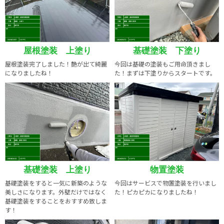
屋根塗装 上塗り
基礎塗装 下塗り
屋根塗装完了しました！艶が出て綺麗
今回は基礎の塗装もご用命頂きまし
になりましたね！
た！まずは下塗りからスタートです。
基礎塗装 上塗り
物置塗装
基礎塗装をすると一気に新築のような
今回はサービスで物置塗装を行いまし
美しさになります。外壁だけではなく
た！ピカピカになりましたね！
基礎塗装をすることをおすすめ致しま
す！