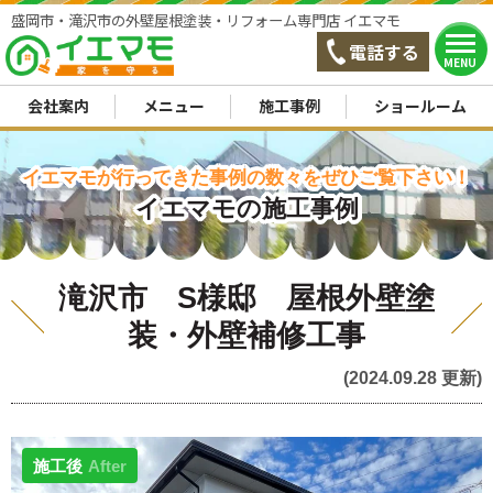
盛岡市・滝沢市の外壁屋根塗装・リフォーム専門店 イエマモ
電話する
MENU
会社案内
メニュー
施工事例
ショールーム
イエマモが行ってきた事例の数々をぜひご覧下さい！
イエマモの施工事例
滝沢市 S様邸 屋根外壁塗
装・外壁補修工事
(2024.09.28 更新)
施工後
After