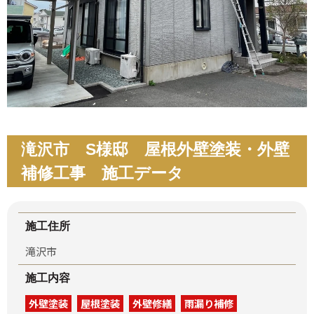
滝沢市 S様邸 屋根外壁塗装・外壁
補修工事 施工データ
施工住所
滝沢市
施工内容
外壁塗装
屋根塗装
外壁修繕
雨漏り補修