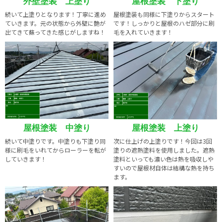
外壁塗装 上塗り
屋根塗装 下塗り
続いて上塗りとなります！丁寧に進め
屋根塗装も同様に下塗りからスタート
ていきます。元の状態から外壁に艶が
です！しっかりと屋根のハゼ部分に刷
出てきて蘇ってきた感じがしますね！
毛を入れていきます！
屋根塗装 中塗り
屋根塗装 上塗り
続いて中塗りです。中塗りも下塗り同
次に仕上げの上塗りです！今回は3回
様に刷毛をいれてからローラーを転が
塗りの遮熱塗料を使用しました。遮熱
していきます！
塗料といっても濃い色は熱を吸収しや
すいので屋根材自体は結構な熱を持ち
ます。