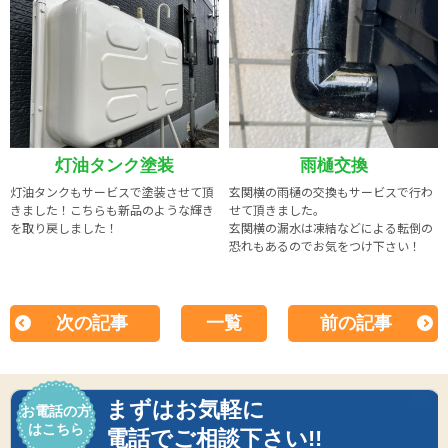
灯油タンク塗装
雨樋交換
灯油タンクもサービスで塗装させて頂
玄関横の雨樋の交換もサービスで行わ
きました！こちらも新品のような輝き
せて頂きました。
を取り戻しました！
玄関横の漏水は凍結などによる転倒の
恐れもあるのでお気をつけ下さい！
次の記事
一覧
前の記事
まずはお気軽に
お電話の方
はこちら
電話でご相談下さい!!