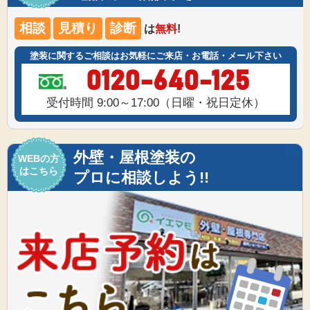
相談
見積り
診断
は
無料
!
塗装に関するご相談はお気軽にご来店・お電話・メール下さい
0120-640-125
受付時間 9:00～17:00（日曜・祝日定休）
外壁・屋根塗装の
WEBの方
はこちら
プロに相談しよう!!