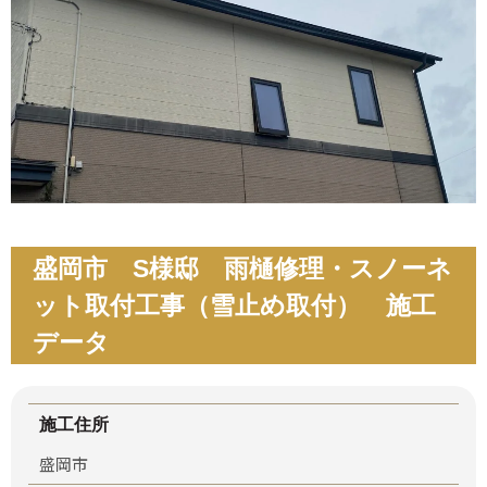
盛岡市 S様邸 雨樋修理・スノーネ
ット取付工事（雪止め取付） 施工
データ
施工住所
盛岡市