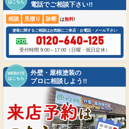
はこちら
電話でご相談下さい!!
相談
見積り
診断
は
無料
!
塗装に関するご相談はお気軽にご来店・お電話・メール下さい
0120-640-125
受付時間 9:00～17:00（日曜・祝日定休）
外壁・屋根塗装の
WEBの方
はこちら
プロに相談しよう!!