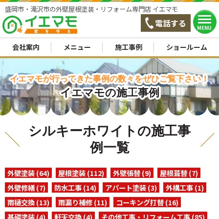
盛岡市・滝沢市の外壁屋根塗装・リフォーム専門店 イエマモ
電話する
MENU
会社案内
メニュー
施工事例
ショールーム
イエマモが行ってきた事例の数々をぜひご覧下さい！
イエマモの施工事例
シルキーホワイトの施工事
例一覧
外壁塗装 (64)
屋根塗装 (112)
外壁張替 (9)
屋根葺替 (7)
外壁修繕 (7)
防水工事 (14)
アパート塗装 (3)
外構工事 (1)
雨樋交換 (13)
雨漏り補修 (11)
コーキング打替 (16)
基礎塗装 (4)
軒天交換 (4)
その他工事・リフォーム工事 (85)