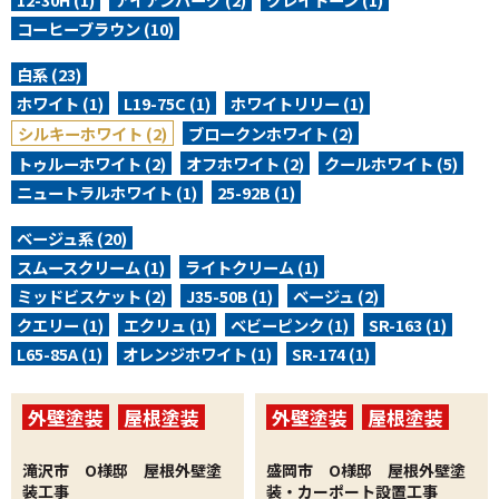
コーヒーブラウン (10)
白系 (23)
ホワイト (1)
L19-75C (1)
ホワイトリリー (1)
シルキーホワイト (2)
ブロークンホワイト (2)
トゥルーホワイト (2)
オフホワイト (2)
クールホワイト (5)
ニュートラルホワイト (1)
25-92B (1)
ベージュ系 (20)
スムースクリーム (1)
ライトクリーム (1)
ミッドビスケット (2)
J35-50B (1)
ベージュ (2)
クエリー (1)
エクリュ (1)
ベビーピンク (1)
SR-163 (1)
L65-85A (1)
オレンジホワイト (1)
SR-174 (1)
外壁塗装
屋根塗装
外壁塗装
屋根塗装
その他工事・リフォー
滝沢市 O様邸 屋根外壁塗
盛岡市 O様邸 屋根外壁塗
ム工事
装工事
装・カーポート設置工事