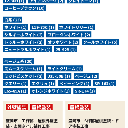
12-30H (1)
アイアンバーグ (2)
クレイトーン (1)
コーヒーブラウン (10)
白系 (23)
ホワイト (1)
L19-75C (1)
ホワイトリリー (1)
シルキーホワイト (2)
ブロークンホワイト (2)
トゥルーホワイト (2)
オフホワイト (2)
クールホワイト (5)
ニュートラルホワイト (1)
25-92B (1)
ベージュ系 (20)
スムースクリーム (1)
ライトクリーム (1)
ミッドビスケット (2)
J35-50B (1)
ベージュ (2)
クエリー (1)
エクリュ (1)
ベビーピンク (1)
SR-163 (1)
L65-85A (1)
オレンジホワイト (1)
SR-174 (1)
外壁塗装
屋根塗装
屋根塗装
コーキング打替
その他工事・リフォー
盛岡市 Ｔ様邸 屋根外壁塗
盛岡市 S様邸屋根塗装・ド
ム工事
その他工事・リフォー
装・玄関タイル補修工事
ア塗装工事