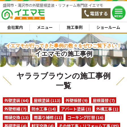
盛岡市・滝沢市の外壁屋根塗装・リフォーム専門店 イエマモ
電話する
MENU
会社案内
メニュー
施工事例
ショールーム
イエマモが行ってきた事例の数々をぜひご覧下さい！
イエマモの施工事例
ヤララブラウンの施工事例
一覧
外壁塗装 (64)
屋根塗装 (113)
外壁張替 (9)
屋根葺替 (7)
外壁修繕 (7)
防水工事 (14)
アパート塗装 (3)
外構工事 (1)
雨樋交換 (13)
雨漏り補修 (11)
コーキング打替 (16)
基礎塗装 (4)
軒天交換 (4)
その他工事・リフォーム工事 (85)